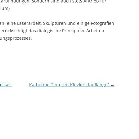
arbfindungen, sondern sind auch stets Antrieb für
Plum)
n, eine Laserarbeit, Skulpturen und einige Fotografien
erücksichtigt das dialogische Prinzip der Arbeiten
hungsprozesses.
essel:
Katherine Tinteren-Klitzke: „lauflänge“
→