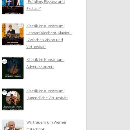
„Frühling, Eleganz und
Ekstase“
Klassik im Kunstraum:
Lennart Kleeberg, Klavier –
„Zwischen Vision und
Virtuosität“
Klassik im Kunstraum:
Adventskonzert
Klassik im Kunstraum:
„Jugendliche Virtuosität“
Wir trauern um Werner
Osterbrink