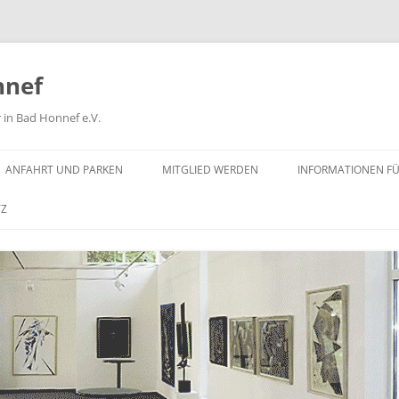
nnef
 in Bad Honnef e.V.
ANFAHRT UND PARKEN
MITGLIED WERDEN
INFORMATIONEN FÜ
TZ
G
O“ – DAS QUADRAT AUF
IS
 „ZEITENSTROM“