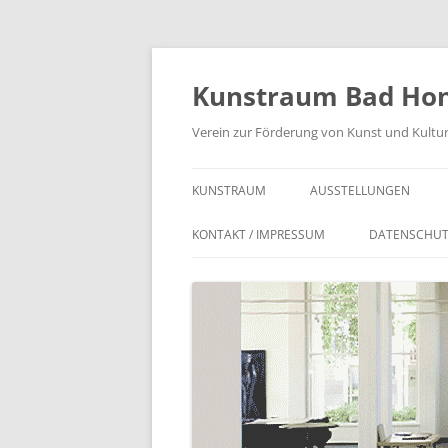
Zum
Inhalt
springen
Kunstraum Bad Ho
Verein zur Förderung von Kunst und Kultur
KUNSTRAUM
AUSSTELLUNGEN
TERMINE
2025
KONTAKT / IMPRESSUM
DATENSCHU
BEWERBUNG KÜNSTLER/INNEN
2024
VEREIN
2023
SATZUN
PROJEKTE / OBJEKTE
2022
„AVVENT
DEM KRE
2021
BRUNNEN
2020