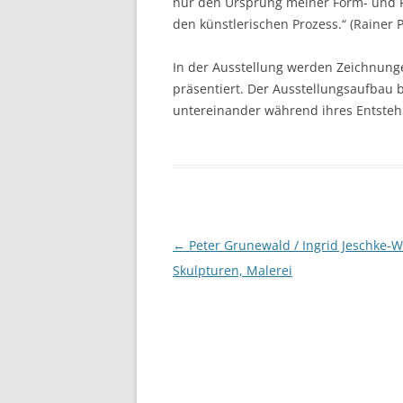
nur den Ursprung meiner Form- und F
den künstlerischen Prozess.“ (Rainer 
In der Ausstellung werden Zeichnunge
präsentiert. Der Ausstellungsaufbau b
untereinander während ihres Entste
Beitragsnavigation
←
Peter Grunewald / Ingrid Jeschke-W
Skulpturen, Malerei