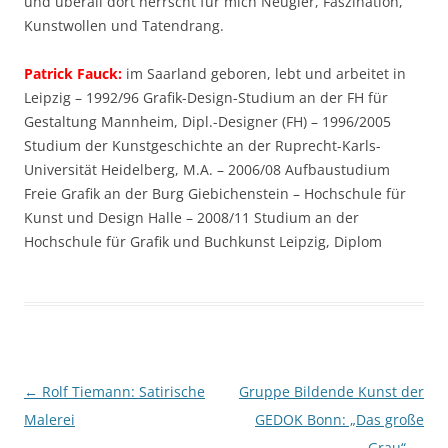
und überall dort herrscht für mich Neugier, Faszination,
Kunstwollen und Tatendrang.
Patrick Fauck:
im Saarland geboren, lebt und arbeitet in
Leipzig – 1992/96 Grafik-Design-Studium an der FH für
Gestaltung Mannheim, Dipl.-Designer (FH) – 1996/2005
Studium der Kunstgeschichte an der Ruprecht-Karls-
Universität Heidelberg, M.A. – 2006/08 Aufbaustudium
Freie Grafik an der Burg Giebichenstein – Hochschule für
Kunst und Design Halle – 2008/11 Studium an der
Hochschule für Grafik und Buchkunst Leipzig, Diplom
Beitragsnavigation
←
Rolf Tiemann: Satirische
Gruppe Bildende Kunst der
Malerei
GEDOK Bonn: „Das große
Grau“
→