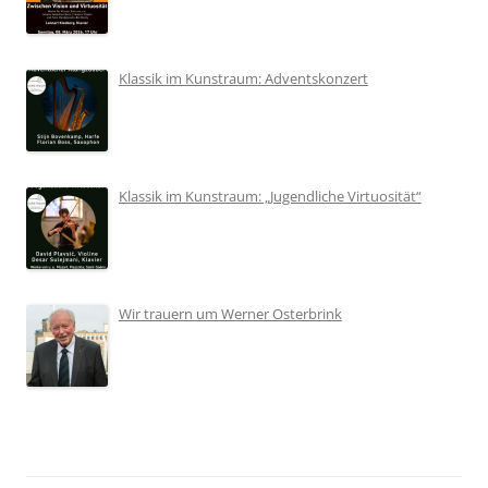
Klassik im Kunstraum: Adventskonzert
Klassik im Kunstraum: „Jugendliche Virtuosität“
Wir trauern um Werner Osterbrink