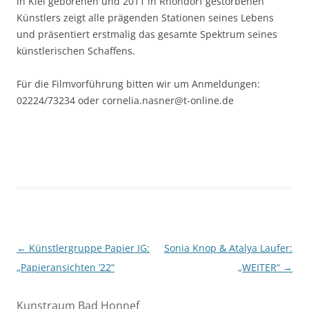
in Kiel geborenen und 2011 in Rhöndorf gestorbenen
Künstlers zeigt alle prägenden Stationen seines Lebens
und präsentiert erstmalig das gesamte Spektrum seines
künstlerischen Schaffens.
Für die Filmvorführung bitten wir um Anmeldungen:
02224/73234 oder cornelia.nasner@t-online.de
Beitragsnavigation
←
Künstlergruppe Papier IG:
Sonia Knop & Atalya Laufer:
„Papieransichten ’22“
„WEITER“
→
Kunstraum Bad Honnef